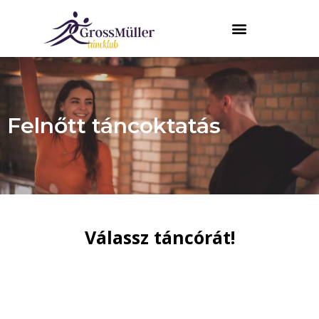
Felnőtt táncoktatás
Válassz táncórát!